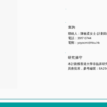
查詢
聯絡人：陳敏柔女士 (計劃助
電話：3917 0744
電郵：
yoyocmi@hku.hk
研究操守
本計劃獲香港大學非臨床研
員會批准，參考編號：EA250