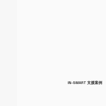
Button
IN-SMART 支援案例
Button